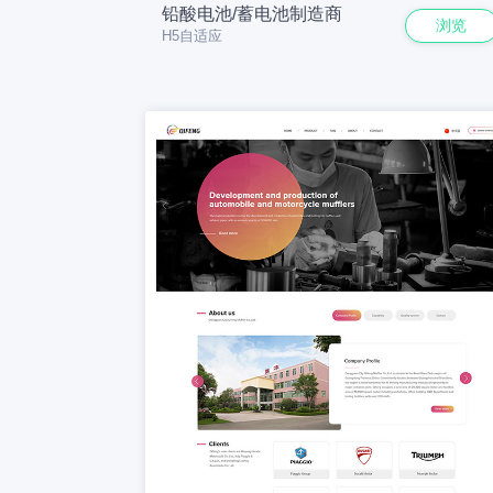
铅酸电池/蓄电池制造商
浏览
H5自适应